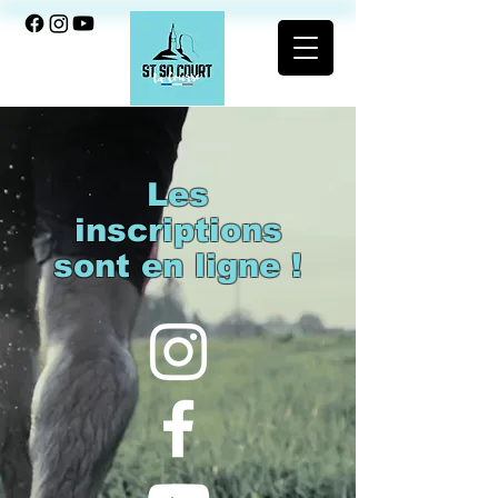
Les
inscriptions
sont en ligne !