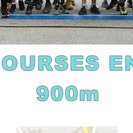
COURSES E
900m