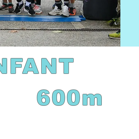
NFANT
600m