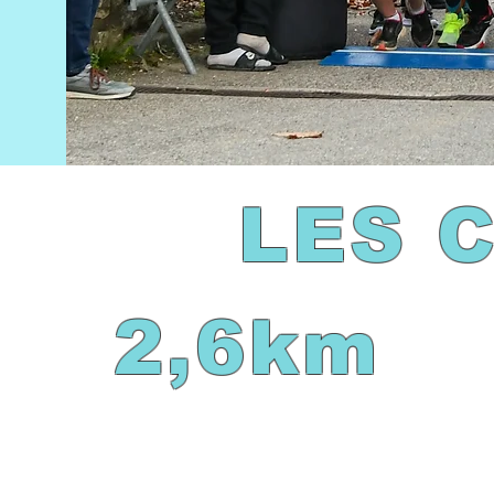
LES 
2,6km